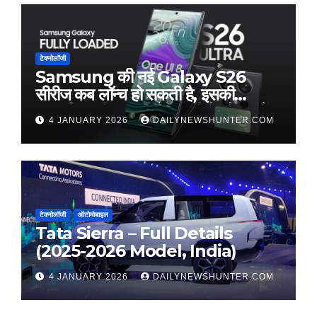
टेक्नोलॉजी
Samsung की नई Galaxy S26
सीरीज कब लॉन्च हो सकती है, इसकी
अनुमानित कीमत क्या हो सकती है और इसमें
4 JANUARY 2026
DAILYNEWSHUNTER.COM
कौन-कौन से नए फीचर्स मिल सकते हैं, जानिए
पूरी जानकारी।
टेक्नोलॉजी
ऑटोमोबाइल
Tata Sierra – Full Details
(2025-2026 Model, India)
4 JANUARY 2026
DAILYNEWSHUNTER.COM