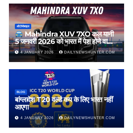
ऑटोमोबाइल
Mahindra XUV 7XO कल यानी
5 जनवरी 2026 को भारत में पेश होने वाली
है। यह SUV XUV700 का फेसलिफ्ट
4 JANUARY 2026
DAILYNEWSHUNTER.COM
वर्ज़न है लेकिन कई नए अपडेट के साथ आएगी
|
BLOG
बांग्लादेश T20 वर्ल्ड कप के लिए भारत नहीं
आएगा
4 JANUARY 2026
DAILYNEWSHUNTER.COM