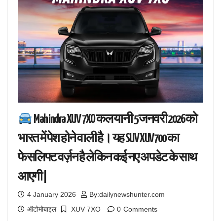
Mahindra XUV 7XO कल यानी 5 जनवरी 2026 को
भारत में पेश होने वाली है। यह SUV XUV700 का
फेसलिफ्ट वर्ज़न है लेकिन कई नए अपडेट के साथ
आएगी |
4 January 2026
By:
dailynewshunter.com
ऑटोमोबाइल
XUV 7XO
0
Comments